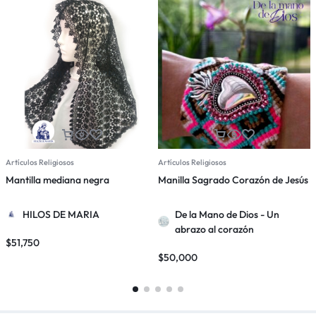
Artículos Religiosos
Artículos Religiosos
A
Mantilla mediana negra
Manilla Sagrado Corazón de Jesús
C
HILOS DE MARIA
De la Mano de Dios - Un
abrazo al corazón
$
51,750
$
$
50,000