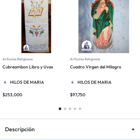
Artículos Religiosos
Artículos Religiosos
A
Cubreambon Libro y Uvas
Cuadro Virgen del Milagro
P
HILOS DE MARIA
HILOS DE MARIA
$
253,000
$
97,750
$
Descripción