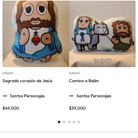
Infantil
Infantil
I
Sagrado corazón de Jesús
Camino a Belén
C
Santos Personajes
Santos Personajes
$
49,000
$
39,000
$