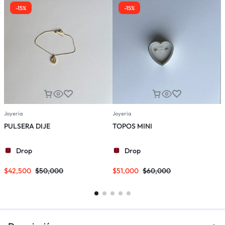
-15%
-15%
Joyeria
Joyeria
J
PULSERA DIJE
TOPOS MINI
Drop
Drop
$
42,500
$
50,000
$
51,000
$
60,000
$