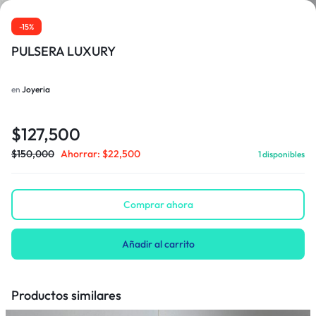
-15%
PULSERA LUXURY
1/1
en
Joyeria
$
127,500
$
150,000
Ahorrar:
$
22,500
1 disponibles
Comprar ahora
Añadir al carrito
Productos similares