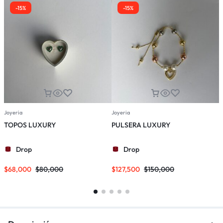
-15%
-15%
Joyeria
Joyeria
J
TOPOS LUXURY
PULSERA LUXURY
Drop
Drop
$
68,000
$
80,000
$
127,500
$
150,000
$