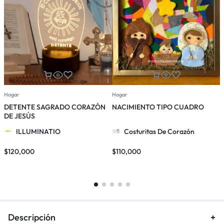
Hogar
Hogar
D
DETENTE SAGRADO CORAZÓN
NACIMIENTO TIPO CUADRO
C
DE JESÚS
A
ILLUMINATIO
Costuritas De Corazón
$
$
120,000
$
110,000
Descripción