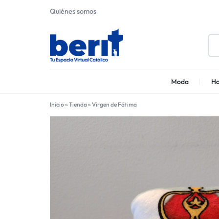
Quiénes somos
BERIT
SOMOS
Moda
Ho
UN
Inicio
»
Tienda
»
Virgen de Fátima
MARKETPLACE
CATÓLICO,
QUE
REÚNE
A