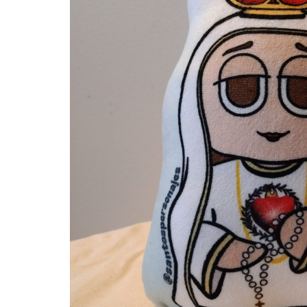
EMPRENDEDORES,
EMPRESAS
Y
COMUNIDADES
CATÓLICAS
QUE
OFRECEN
ARTÍCULOS
RELIGIOSOS,
SERVICIOS