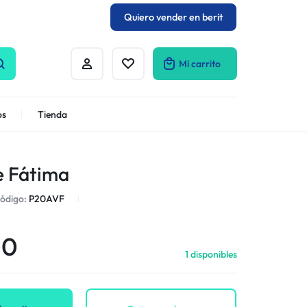
Quiero vender en berit
Mi carrito
os
Tienda
e Fátima
ódigo:
P20AVF
00
1 disponibles