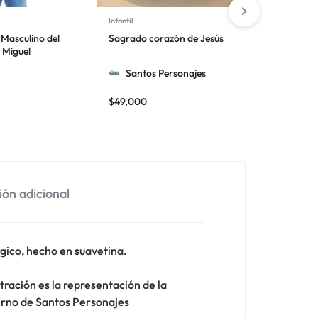
Infantil
Devoción
 Masculino del
Sagrado corazón de Jesús
Camiseta I
 Miguel
líneas de 
Santos Personajes
$
56,000
$
49,000
ón adicional
rgico, hecho en suavetina.
tración es la representación de la
tierno de Santos Personajes