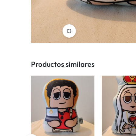
Y
MUCHAS
OTRAS
INICIATIVAS
INSPIRADAS
Productos similares
EN
LA
FE.