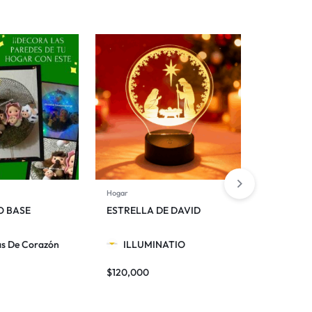
Hogar
Hogar
O BASE
ESTRELLA DE DAVID
LA SAGR
as De Corazón
ILLUMINATIO
ILLU
$
120,000
$
120,000