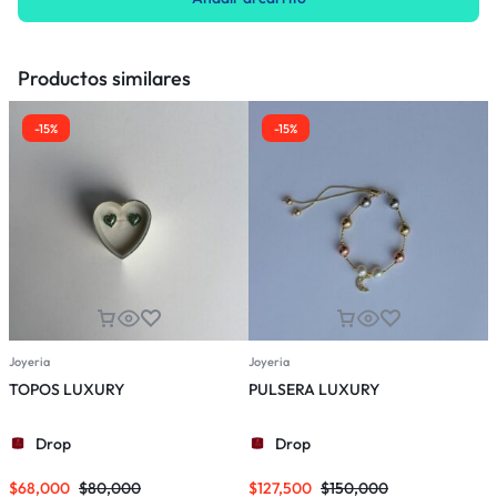
Productos similares
-15%
-15%
Joyeria
Joyeria
J
TOPOS LUXURY
PULSERA LUXURY
Drop
Drop
$
68,000
$
80,000
$
127,500
$
150,000
$