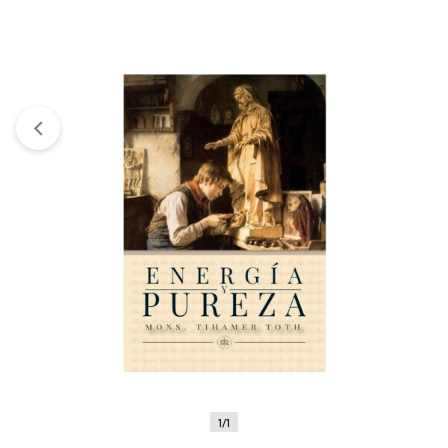
View wishlist
“PUREZA Y HERMOSURA” has been added to
your wishlist
1/1