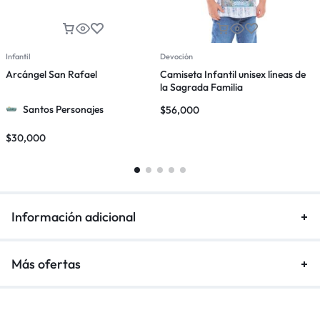
Infantil
Devoción
I
Arcángel San Rafael
Camiseta Infantil unisex líneas de
C
la Sagrada Familia
l
Santos Personajes
$
56,000
$
30,000
$
Información adicional
Más ofertas