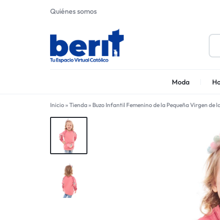
Quiénes somos
BERIT
SOMOS
Moda
Ho
UN
Inicio
»
Tienda
»
Buzo Infantil Femenino de la Pequeña Virgen de 
MARKETPLACE
CATÓLICO,
QUE
REÚNE
A