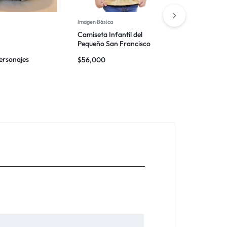
Imagen Básica
Infantil
Camiseta Infantil del
Virgen de
Pequeño San Francisco
ersonajes
Santo
$
56,000
$
25,000