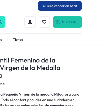
Quiero vender en berit
Mi carrito
os
Tienda
ntil Femenino de la
Virgen de la Medalla
a
cha
e la Pequeña Virgen de la medalla Milagrosa para
 Todo el confort y calidez en una sudadera en
. En hermoso color salmón, sin capucha y con