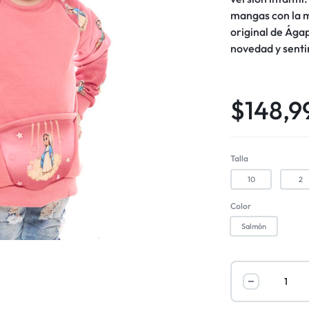
mangas con la m
original de Ágap
novedad y senti
$
148,9
Talla
10
2
Color
Salmón