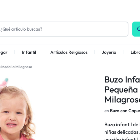
gar
Infantil
Artículos Religiosos
Joyeria
Libr
la Medalla Milagrosa
Buzo Infa
Pequeña 
Milagros
en
Buzo con Capu
Buzo infantil d
niñas delicadas.
versión infantil